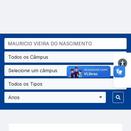
Todos os Câmpus
Selecione um câmpus
Todos os Tipos
Anos