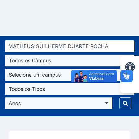
Todos os Câmpus
Selecione um câmpus
Todos os Tipos
Anos