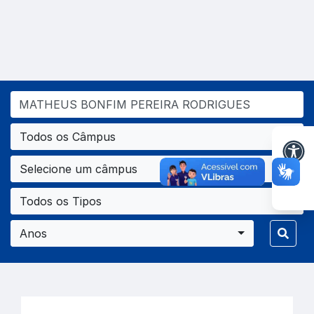
Todos os Câmpus
Selecione um câmpus
Todos os Tipos
Anos