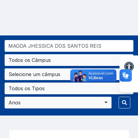
Todos os Câmpus
Selecione um câmpus
Todos os Tipos
Anos