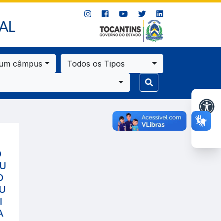
AL
 um câmpus
Todos os Tipos
O
DU
O
CU
I
A