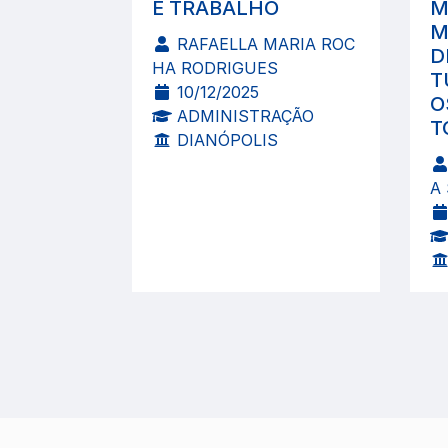
E TRABALHO
M
M
RAFAELLA MARIA ROC
D
HA RODRIGUES
T
10/12/2025
O
ADMINISTRAÇÃO
T
DIANÓPOLIS
A 