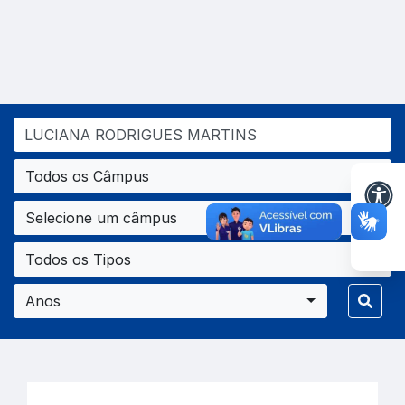
Todos os Câmpus
Selecione um câmpus
Todos os Tipos
Anos