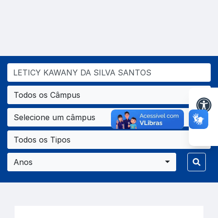
Todos os Câmpus
Selecione um câmpus
Todos os Tipos
Anos