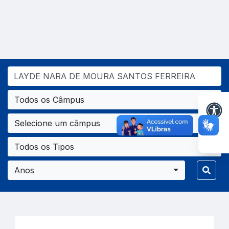
Todos os Câmpus
Selecione um câmpus
Todos os Tipos
Anos