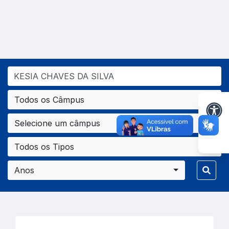
Todos os Câmpus
Selecione um câmpus
Todos os Tipos
Anos