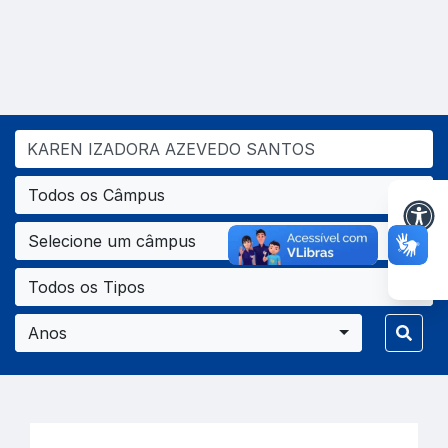
Todos os Câmpus
Selecione um câmpus
Todos os Tipos
Anos