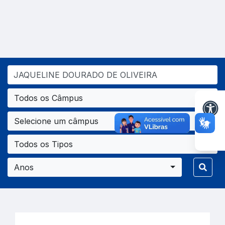
Todos os Câmpus
Selecione um câmpus
Todos os Tipos
Anos