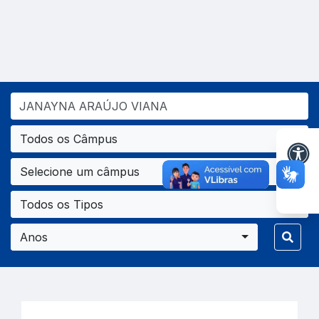
Todos os Câmpus
Selecione um câmpus
Todos os Tipos
Anos