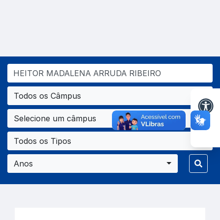
Todos os Câmpus
Selecione um câmpus
Todos os Tipos
Anos