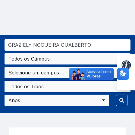
Todos os Câmpus
Selecione um câmpus
Todos os Tipos
Anos