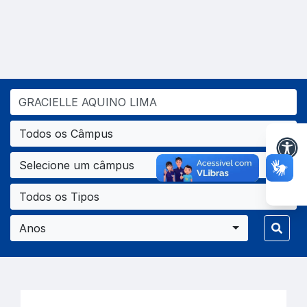
Todos os Câmpus
Selecione um câmpus
Todos os Tipos
Anos