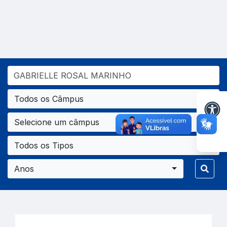
Todos os Câmpus
Selecione um câmpus
Todos os Tipos
Anos