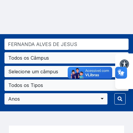
Todos os Câmpus
Selecione um câmpus
Todos os Tipos
Anos