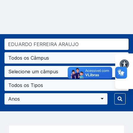
Todos os Câmpus
Selecione um câmpus
Todos os Tipos
Anos