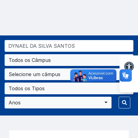
Todos os Câmpus
Selecione um câmpus
Todos os Tipos
Anos