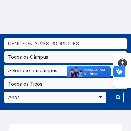
Todos os Câmpus
Selecione um câmpus
Todos os Tipos
Anos