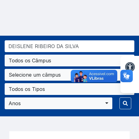
Todos os Câmpus
Selecione um câmpus
Todos os Tipos
Anos