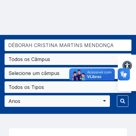
Todos os Câmpus
Selecione um câmpus
Todos os Tipos
Anos