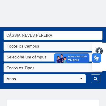
Todos os Câmpus
Selecione um câmpus
Todos os Tipos
Anos