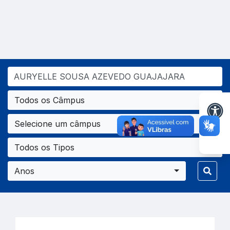
Todos os Câmpus
Selecione um câmpus
Todos os Tipos
Anos