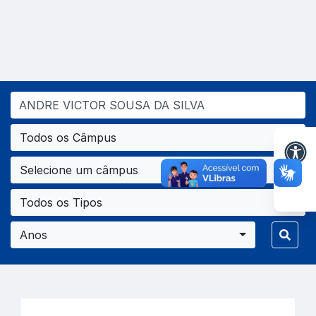
Todos os Câmpus
Selecione um câmpus
Todos os Tipos
Anos