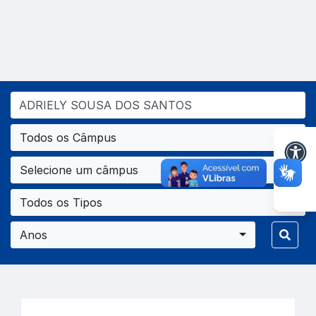
Todos os Câmpus
Selecione um câmpus
Todos os Tipos
Anos