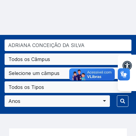
Todos os Câmpus
Selecione um câmpus
Todos os Tipos
Anos