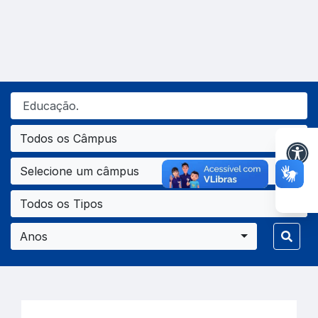
Todos os Câmpus
Selecione um câmpus
Todos os Tipos
Anos