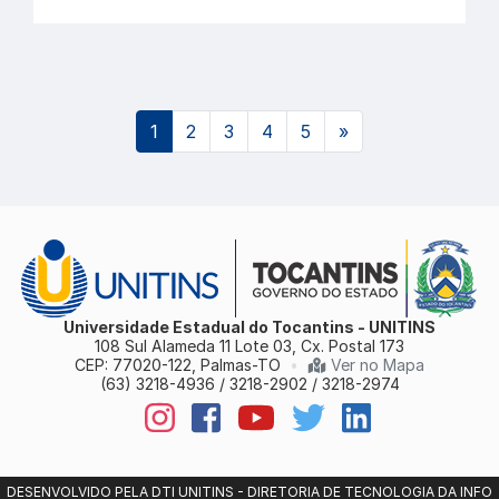
(atual)
1
2
3
4
5
»
Universidade Estadual do Tocantins - UNITINS
108 Sul Alameda 11 Lote 03, Cx. Postal 173
CEP: 77020-122, Palmas-TO
•
Ver no Mapa
(63) 3218-4936 / 3218-2902 / 3218-2974
DESENVOLVIDO PELA DTI UNITINS - DIRETORIA DE TECNOLOGIA DA INFO