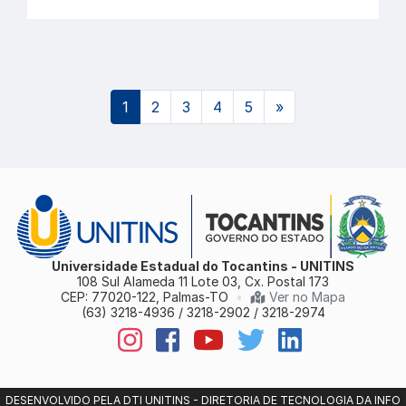
(atual)
1
2
3
4
5
»
Universidade Estadual do Tocantins - UNITINS
108 Sul Alameda 11 Lote 03, Cx. Postal 173
CEP: 77020-122, Palmas-TO
•
Ver no Mapa
(63) 3218-4936 / 3218-2902 / 3218-2974
DESENVOLVIDO PELA DTI UNITINS - DIRETORIA DE TECNOLOGIA DA INFO