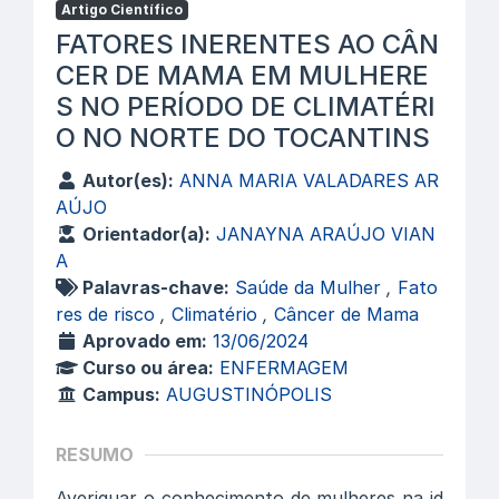
Artigo Científico
FATORES INERENTES AO CÂN
CER DE MAMA EM MULHERE
S NO PERÍODO DE CLIMATÉRI
O NO NORTE DO TOCANTINS
Autor(es):
ANNA MARIA VALADARES AR
AÚJO
Orientador(a):
JANAYNA ARAÚJO VIAN
A
Palavras-chave:
Saúde da Mulher
,
Fato
res de risco
,
Climatério
,
Câncer de Mama
Aprovado em:
13/06/2024
Curso ou área:
ENFERMAGEM
Campus:
AUGUSTINÓPOLIS
RESUMO
Averiguar o conhecimento de mulheres na id