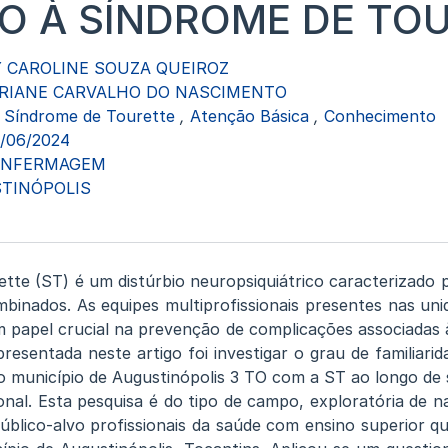
O À SÍNDROME DE TO
 CAROLINE SOUZA QUEIROZ
RIANE CARVALHO DO NASCIMENTO
Síndrome de Tourette
,
Atenção Básica
,
Conhecimento
3/06/2024
ENFERMAGEM
TINÓPOLIS
tte (ST) é um distúrbio neuropsiquiátrico caracterizado p
mbinados. As equipes multiprofissionais presentes nas uni
papel crucial na prevenção de complicações associadas à
presentada neste artigo foi investigar o grau de familiarid
o município de Augustinópolis 3 TO com a ST ao longo de
ional. Esta pesquisa é do tipo de campo, exploratória de n
úblico-alvo profissionais da saúde com ensino superior 