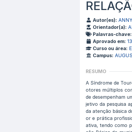
RELAÇÃ
Autor(es):
ANNY
Orientador(a):
A
Palavras-chave:
Aprovado em:
1
Curso ou área:
Campus:
AUGUS
RESUMO
A Síndrome de Toure
otores múltiplos co
de desempenham um 
jetivo da pesquisa a
da atenção básica d
or e prática profiss
ativa, tendo como p