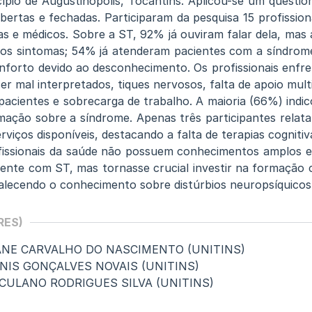
ípio de Augustinópolis, Tocantins. Aplicou-se um questio
ertas e fechadas. Participaram da pesquisa 15 profission
stas e médicos. Sobre a ST, 92% já ouviram falar dela, ma
os sintomas; 54% já atenderam pacientes com a síndrome
nforto devido ao desconhecimento. Os profissionais enfre
r mal interpretados, tiques nervosos, falta de apoio multi
pacientes e sobrecarga de trabalho. A maioria (66%) indi
rmação sobre a síndrome. Apenas três participantes relat
viços disponíveis, destacando a falta de terapias cognitiv
fissionais da saúde não possuem conhecimentos amplos e
ente com ST, mas tornasse crucial investir na formação c
talecendo o conhecimento sobre distúrbios neuropsíquicos
RES)
IANE CARVALHO DO NASCIMENTO (UNITINS)
NNIS GONÇALVES NOVAIS (UNITINS)
RCULANO RODRIGUES SILVA (UNITINS)