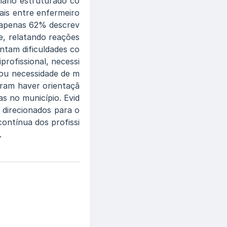
nário estruturado co
ais entre enfermeiro
s apenas 62% descrev
, relatando reações
ntam dificuldades co
profissional, necessi
cou necessidade de m
aram haver orientaçã
as no município. Evid
 direcionados para o
ontínua dos profissi
.