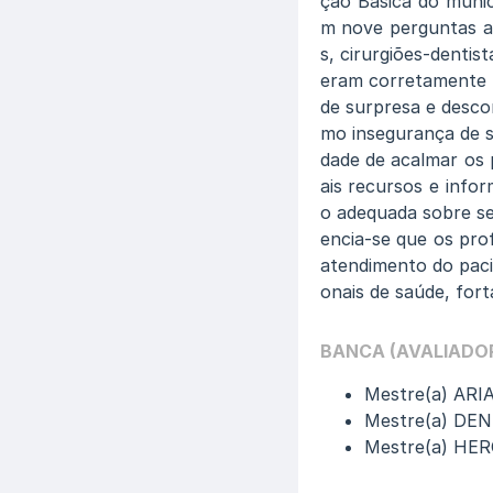
ção Básica do munic
m nove perguntas ab
s, cirurgiões-denti
eram corretamente 
de surpresa e desco
mo insegurança de se
dade de acalmar os 
ais recursos e info
o adequada sobre ser
encia-se que os pro
atendimento do paci
onais de saúde, for
BANCA (AVALIADO
Mestre(a) AR
Mestre(a) DE
Mestre(a) HE