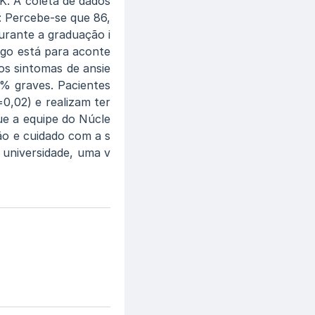
K. A coleta de dados
o: Percebe-se que 86,
rante a graduação i
algo está para aconte
os sintomas de ansie
% graves. Pacientes
0,02) e realizam ter
que a equipe do Núcle
ção e cuidado com a s
universidade, uma v