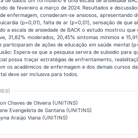
a de dados um formulário e uma escala de ansiedade BAC
íodo de fevereiro a março de 2024. Resultados e discussã
de enfermagem, consideram-se ansiosos, apresentando du
uicardia (p=0,01), falta de ar (p=0,01), sensação de que 
do a escala de ansiedade de BACK o estudo mostrou que 
eve, 31,82% moderados, 20,45% sintomas mínimos e 15,91
 participaram de ações de educação em saúde mental (p=
usão: Espera-se que a pesquisa servira de subsidio para 
ial possa traçar estratégias de enfrentamento, reabilita
om os acadêmicos de enfermagem e dos demais cursos da 
al deve ser inclusiva para todos.
RES)
on Chaves de Oliveira (UNITINS)
ane Evangelista de Santana (UNITINS)
ayna Araújo Viana (UNITINS)