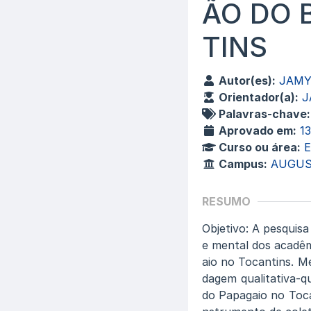
ÃO DO 
TINS
Autor(es):
JAMY
Orientador(a):
J
Palavras-chave:
Aprovado em:
1
Curso ou área:
Campus:
AUGUS
RESUMO
Objetivo: A pesquis
e mental dos acadê
aio no Tocantins. M
dagem qualitativa-qu
do Papagaio no Toca