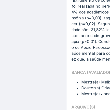
nstrumento de colet
foi realizada no per
4% dos acadêmicos 
nsônia (p=0,03), taq
cer (p=0,02). Segun
dade são, 31,82% l
com ansiedade grave
apia (p=0,01). Concl
o de Apoio Psicossoc
aúde mental para c
ez que, a saúde ment
BANCA (AVALIADO
Mestre(a) Maik
Doutor(a) Orle
Mestre(a) Jan
ARQUIVO(S)