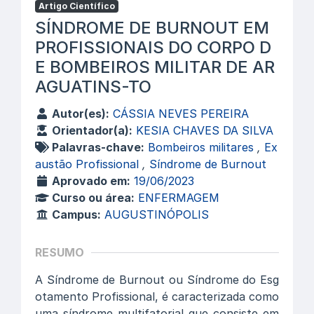
Artigo Científico
SÍNDROME DE BURNOUT EM
PROFISSIONAIS DO CORPO D
E BOMBEIROS MILITAR DE AR
AGUATINS-TO
Autor(es):
CÁSSIA NEVES PEREIRA
Orientador(a):
KESIA CHAVES DA SILVA
Palavras-chave:
Bombeiros militares
,
Ex
austão Profissional
,
Síndrome de Burnout
Aprovado em:
19/06/2023
Curso ou área:
ENFERMAGEM
Campus:
AUGUSTINÓPOLIS
RESUMO
A Síndrome de Burnout ou Síndrome do Esg
otamento Profissional, é caracterizada como
uma síndrome multifatorial que consiste em