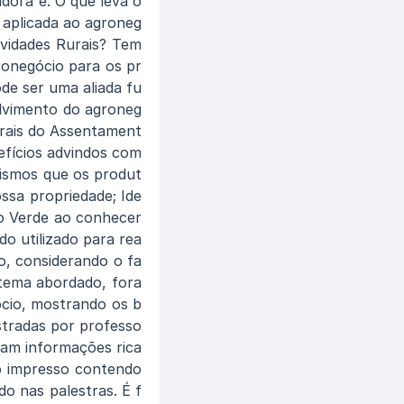
dora é: O que leva o
e aplicada ao agroneg
ividades Rurais? Tem
gronegócio para os pr
de ser uma aliada fu
lvimento do agroneg
urais do Assentament
efícios advindos com
anismos que os produt
ssa propriedade; Ide
o Verde ao conhecer
do utilizado para rea
po, considerando o fa
tema abordado, fora
gócio, mostrando os b
stradas por professo
ram informações rica
o impresso contendo
do nas palestras. É f