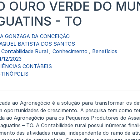
 OURO VERDE DO MUN
GUATINS - TO
A GONZAGA DA CONCEIÇÃO
AQUEL BATISTA DOS SANTOS
Contabilidade Rural
,
Conhecimento
,
Benefícios
4/12/2023
IÊNCIAS CONTÁBEIS
TINÓPOLIS
icada ao Agronegócio é a solução para transformar os d
m oportunidades de crescimento. A pesquisa tem como te
cada ao Agronegócio para os Pequenos Produtores do Ass
aguatins – TO. A Contabilidade rural possui inúmeras final
amento das atividades rurais, independente do ramo de ati