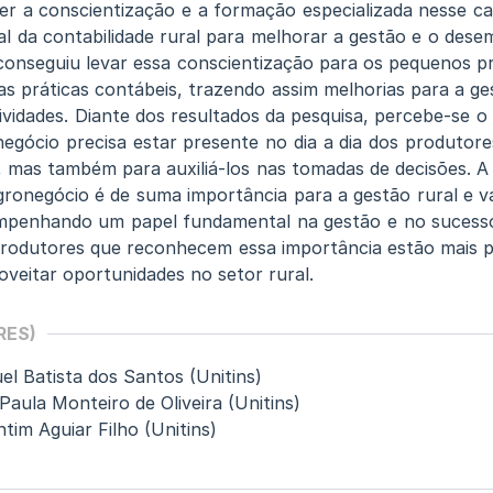
r a conscientização e a formação especializada nesse ca
al da contabilidade rural para melhorar a gestão e o des
 conseguiu levar essa conscientização para os pequenos p
s práticas contábeis, trazendo assim melhorias para a ge
vidades. Diante dos resultados da pesquisa, percebe-se o 
negócio precisa estar presente no dia a dia dos produtore
s, mas também para auxiliá-los nas tomadas de decisões. A
agronegócio é de suma importância para a gestão rural e 
sempenhando um papel fundamental na gestão e no sucess
. Produtores que reconhecem essa importância estão mais 
oveitar oportunidades no setor rural.
RES)
el Batista dos Santos (Unitins)
aula Monteiro de Oliveira (Unitins)
tim Aguiar Filho (Unitins)