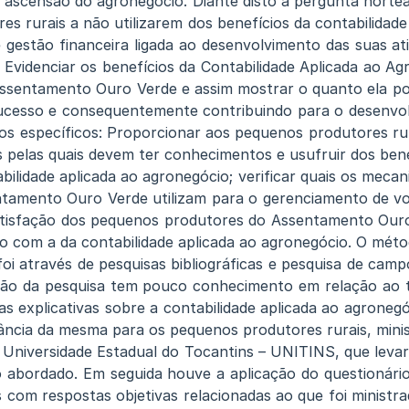
 ascensão do agronegócio. Diante disto a pergunta nortea
s rurais a não utilizarem dos benefícios da contabilidad
 gestão financeira ligada ao desenvolvimento das suas at
 Evidenciar os benefícios da Contabilidade Aplicada ao A
ssentamento Ouro Verde e assim mostrar o quanto ela po
ucesso e consequentemente contribuindo para o desenvo
vos específicos: Proporcionar aos pequenos produtores r
 pelas quais devem ter conhecimentos e usufruir dos ben
abilidade aplicada ao agronegócio; verificar quais os mec
ntamento Ouro Verde utilizam para o gerenciamento de vo
 satisfação dos pequenos produtores do Assentamento Our
o com a da contabilidade aplicada ao agronegócio. O méto
foi através de pesquisas bibliográficas e pesquisa de cam
ção da pesquisa tem pouco conhecimento em relação ao 
as explicativas sobre a contabilidade aplicada ao agrone
tância da mesma para os pequenos produtores rurais, mini
 Universidade Estadual do Tocantins – UNITINS, que leva
o abordado. Em seguida houve a aplicação do questionári
com respostas objetivas relacionadas ao que foi ministra