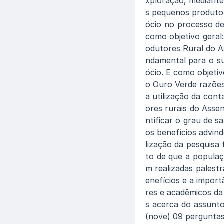
xploração, mediante
s pequenos produtore
ócio no processo de
como objetivo geral:
odutores Rural do A
ndamental para o s
ócio. E como objeti
o Ouro Verde razões
a utilização da cont
ores rurais do Asse
ntificar o grau de
os benefícios advind
lização da pesquisa 
to de que a popula
m realizadas palestr
enefícios e a impor
res e acadêmicos da
s acerca do assunt
(nove) 09 perguntas 