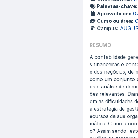
Palavras-chave:
Aprovado em:
0
Curso ou área:
C
Campus:
AUGUS
RESUMO
A contabilidade ger
s financeiras e con
e dos negócios, de
como um conjunto de
os e análise de dem
ões relevantes. Dia
om as dificuldades 
a estratégia de ges
ecursos da sua organ
mática: Como a cont
o? Assim sendo, est