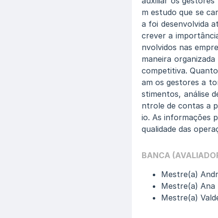
auxiliar os gestores
m estudo que se cara
a foi desenvolvida a
crever a importânci
nvolvidos nas empres
maneira organizada 
competitiva. Quantos
am os gestores a tom
stimentos, análise 
ntrole de contas a 
io. As informações p
qualidade das opera
BANCA (AVALIADO
Mestre(a) Andr
Mestre(a) Ana P
Mestre(a) Vald