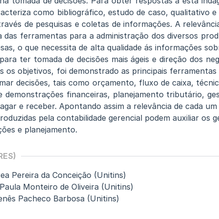
 na tomada de decisões. Para obter respostas a esta inda
cteriza como bibliográfico, estudo de caso, qualitativo e 
través de pesquisas e coletas de informações. A relevânci
a das ferramentas para a administração dos diversos prod
as, o que necessita de alta qualidade ás informações sob
para ter tomada de decisões mais ágeis e direção dos ne
 os objetivos, foi demonstrado as principais ferramentas 
ar decisões, tais como orçamento, fluxo de caixa, técnic
de demonstrações financeiras, planejamento tributário, ge
pagar e receber. Apontando assim a relevância de cada um
roduzidas pela contabilidade gerencial podem auxiliar os 
ções e planejamento.
RES)
ea Pereira da Conceição (Unitins)
aula Monteiro de Oliveira (Unitins)
enês Pacheco Barbosa (Unitins)