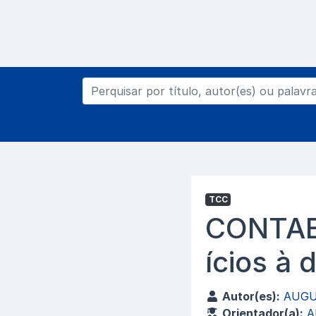
TCC
CONTAB
ícios à 
Autor(es):
AUGU
Orientador(a):
A