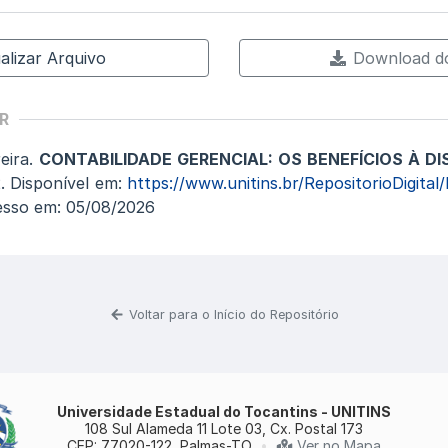
alizar Arquivo
Download do
R
eira.
CONTABILIDADE GERENCIAL: OS BENEFÍCIOS À D
. Disponível em:
https://www.unitins.br/RepositorioDigita
esso em: 05/08/2026
Voltar para o Início do Repositório
Universidade Estadual do Tocantins - UNITINS
108 Sul Alameda 11 Lote 03, Cx. Postal 173
CEP: 77020-122, Palmas-TO
•
Ver no Mapa