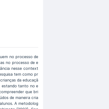
ibuem no processo de
cas no processo de e
vância nesse context
pesquisa tem como pr
 crianças da educaçã
a, estando tanto no e
 compreender que bri
údos de maneira cria
e alunos. A metodolog