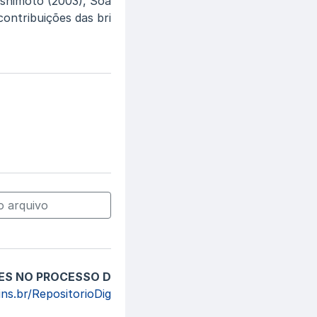
Kishimoto (2003), Soa
contribuições das bri
 arquivo
ES NO PROCESSO D
ins.br/RepositorioDig