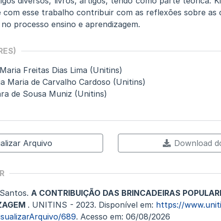
igos diversos, livros, artigos, tendo como parte teórica: 
 com esse trabalho contribuir com as reflexões sobre as 
 no processo ensino e aprendizagem.
RES)
aria Freitas Dias Lima (Unitins)
via Maria de Carvalho Cardoso (Unitins)
ra de Sousa Muniz (Unitins)
alizar Arquivo
Download do
R
 Santos.
A CONTRIBUIÇÃO DAS BRINCADEIRAS POPULAR
IZAGEM
. UNITINS - 2023. Disponível em:
https://www.unit
isualizarArquivo/689
. Acesso em: 06/08/2026