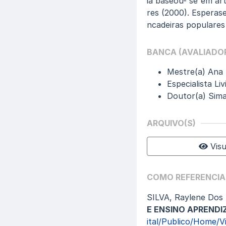
ia baseou- se em art
res (2000). Esperase
ncadeiras populares
BANCA (AVALIADO
Mestre(a) Ana M
Especialista Li
Doutor(a) Sima
ARQUIVO(S)
Visu
COMO REFERENCIA
SILVA, Raylene Dos
E ENSINO APREND
ital/Publico/Home/V