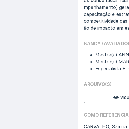
os consultados res
mpanhamento) geram 
capacitação e estra
competitividade das
ão de impacto em es
BANCA (AVALIADO
Mestre(a) AN
Mestre(a) MA
Especialista
ARQUIVO(S)
Visu
COMO REFERENCIA
CARVALHO, Samira 