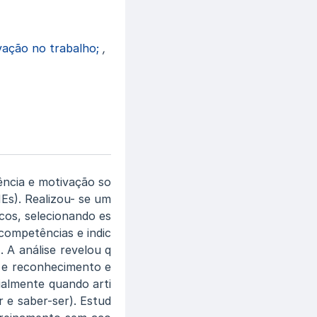
vação no trabalho;
,
tência e motivação so
s). Realizou- se um
icos, selecionando es
competências e indic
 A análise revelou q
a e reconhecimento e
ialmente quando arti
 e saber-ser). Estud