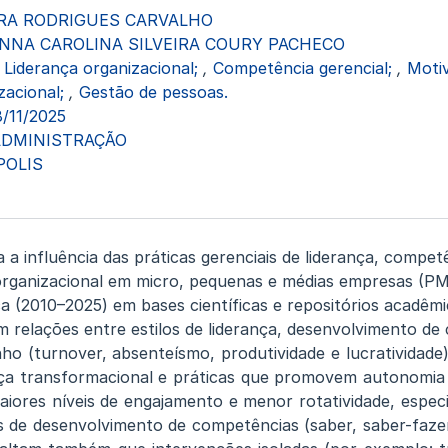
RA RODRIGUES CARVALHO
NNA CAROLINA SILVEIRA COURY PACHECO
Liderança organizacional;
,
Competência gerencial;
,
Moti
acional;
,
Gestão de pessoas.
8/11/2025
ADMINISTRAÇÃO
POLIS
a a influência das práticas gerenciais de liderança, compe
rganizacional em micro, pequenas e médias empresas (PME
ica (2010–2025) em bases científicas e repositórios acadêm
 relações entre estilos de liderança, desenvolvimento de 
o (turnover, absenteísmo, produtividade e lucratividade).
ança transformacional e práticas que promovem autonomi
aiores níveis de engajamento e menor rotatividade, espec
 de desenvolvimento de competências (saber, saber-fazer