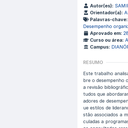
Autor(es):
SAMI
Orientador(a):
A
Palavras-chave:
Desempenho organiz
Aprovado em:
2
Curso ou área:
Campus:
DIANÓ
RESUMO
Este trabalho analis
bre o desempenho o
a revisão bibliográf
tudos que abordaram
adores de desempenh
ue estilos de lider
stão associados a m
culadas a programas