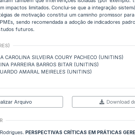
saltam também que intervenções isoladas (por exemplo: 
impactos limitados. Conclui-se que a integração sistemát
tégias de motivação constitui um caminho promissor para 
 PMEs, sendo recomendada a adoção de indicadores padro
tudos futuros.
RES)
NA CAROLINA SILVEIRA COURY PACHECO (UNITINS)
RINA PARREIRA BARROS BITAR (UNITINS)
 EDUARDO AMARAL MEIRELES (UNITINS)
alizar Arquivo
Download do
R
Rodrigues.
PERSPECTIVAS CRÍTICAS EM PRÁTICAS GERE