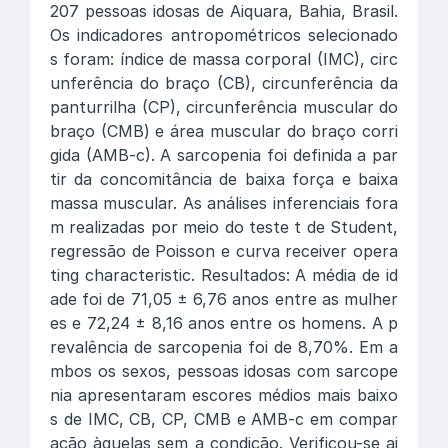
207 pessoas idosas de Aiquara, Bahia, Brasil.
Os indicadores antropométricos selecionado
s foram: índice de massa corporal (IMC), circ
unferência do braço (CB), circunferência da
panturrilha (CP), circunferência muscular do
braço (CMB) e área muscular do braço corri
gida (AMB-c). A sarcopenia foi definida a par
tir da concomitância de baixa força e baixa
massa muscular. As análises inferenciais fora
m realizadas por meio do teste t de Student,
regressão de Poisson e curva receiver opera
ting characteristic. Resultados: A média de id
ade foi de 71,05 ± 6,76 anos entre as mulher
es e 72,24 ± 8,16 anos entre os homens. A p
revalência de sarcopenia foi de 8,70%. Em a
mbos os sexos, pessoas idosas com sarcope
nia apresentaram escores médios mais baixo
s de IMC, CB, CP, CMB e AMB-c em compar
ação àquelas sem a condição. Verificou-se ai