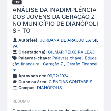
TCC
ANÁLISE DA INADIMPLÊNCIA
DOS JOVENS DA GERAÇÃO Z
NO MUNICÍPIO DE DIANÓPOLI
S - TO
Autor(es):
JORDANA DE ARAÚJO DA SIL
VA
Orientador(a):
GILMAR TEIXEIRA LEAO
Palavras-chave:
Palavras chave
,
Educa
ção financeira
,
Geração Z
,
Gestão Financei
ra
Aprovado em:
09/12/2024
Curso ou área:
CIÊNCIAS CONTÁBEIS
Campus:
DIANÓPOLIS
RESUMO
O presente artigo trata-se de uma análise da