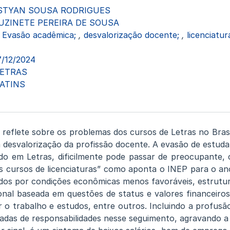
STYAN SOUSA RODRIGUES
UZINETE PEREIRA DE SOUSA
Evasão acadêmica;
,
desvalorização docente;
,
licenciatur
7/12/2024
LETRAS
ATINS
 reflete sobre os problemas dos cursos de Letras no Brasi
 desvalorização da profissão docente. A evasão de estudan
do em Letras, dificilmente pode passar de preocupante,
s cursos de licenciaturas” como aponta o INEP para o an
ados por condições econômicas menos favoráveis, estrutur
ional baseada em questões de status e valores financeiro
r o trabalho e estudos, entre outros. Incluindo a profusã
adas de responsabilidades nesse seguimento, agravando a 