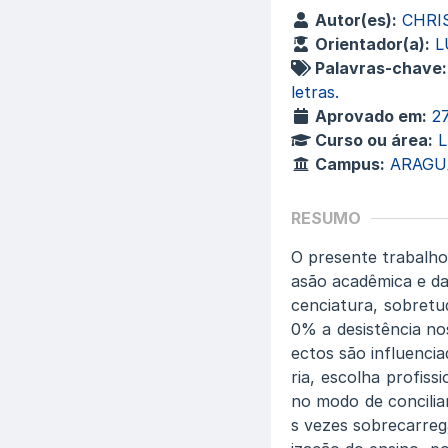
Autor(es):
CHRI
Orientador(a):
L
Palavras-chave:
letras.
Aprovado em:
2
Curso ou área:
Campus:
ARAGU
RESUMO
O presente trabalho
asão acadêmica e da
cenciatura, sobretu
0% a desistência no
ectos são influenci
ria, escolha profiss
no modo de concilia
s vezes sobrecarreg