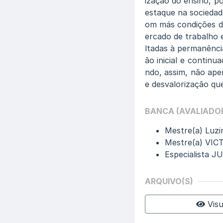
ização do ensino, po
estaque na sociedade
om más condições de
ercado de trabalho e
ltadas à permanênci
ão inicial e continu
ndo, assim, não ap
e desvalorização qu
BANCA (AVALIADO
Mestre(a) Luzi
Mestre(a) VI
Especialista 
ARQUIVO(S)
Visu