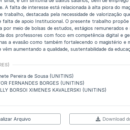
r sinal, é um sintoma de baixos salários, bem de emprego 
. A falta de interesse está relacionada à alta piora do mag
 trabalho, destacada pela necessidade de valorização que
 falta de apoio Institucional. O presente trabalho propõe 
a por meio de bolsas de estudos, estágios remunerados e
ada dos professores com foco em competência digital e ge
enas a evasão como também fortalecendo o magistério e m
e vêm aumentando a qualidade, sustentabilidade da educa
RES)
nete Pereira de Sousa (UNITINS)
CTOR FERNANDES BORGES (UNITINS)
JULLY BORSOI XIMENES KAVALERSKI (UNITINS)
alizar Arquivo
Download do