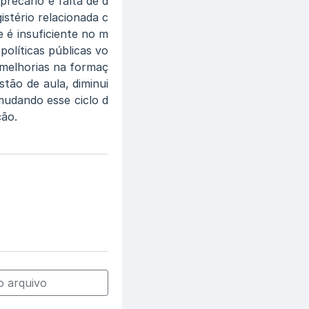
precário e falta de d
istério relacionada c
 é insuficiente no m
políticas públicas vo
 melhorias na formaç
stão de aula, diminui
udando esse ciclo d
ção.
 arquivo