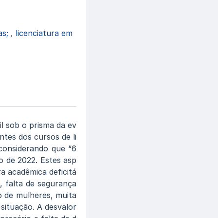
as;
,
licenciatura em
l sob o prisma da ev
tes dos cursos de li
 considerando que “6
o de 2022. Estes asp
a acadêmica deficitá
s, falta de segurança
o de mulheres, muita
situação. A desvalor