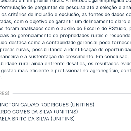
 decisão em empresas rurais. A metodologia empregada c
 formulação de perguntas de pesquisa até a seleção e anál
 os critérios de inclusão e exclusão, as fontes de dados c
izadas, com o objetivo de garantir um delineamento claro 
os foram analisados com o auxílio do Excel e do RStudio, 
iais ao gerenciamento de propriedades rurais e respond
udo destaca como a contabilidade gerencial pode fornecer 
resas rurais, possibilitando a identificação de oportunid
inanceira e a sustentação do crescimento. Em conclusão,
ilidade rural ainda enfrente desafios, os resultados evi
estão mais eficiente e profissional no agronegócio, cont
.
RES)
LINGTON GALVAO RODRIGUES (UNITINS)
CARDO GOMES DA SILVA (UNITINS)
AELA BRITO DA SILVA (UNITINS)