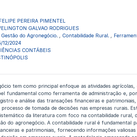
 FELIPE PEREIRA PIMENTEL
ELINGTON GALVAO RODRIGUES
Gestão do Agronegócio.
,
Contabilidade Rural.
,
Ferrament
5/12/2024
IÊNCIAS CONTÁBEIS
TINÓPOLIS
ócio tem como principal enfoque as atividades agrícolas, 
l fundamental como ferramenta de administração e, por 
egistro e análise das transações financeiras e patrimoniai
o processo de tomada de decisões nas empresas rurais. Es
temático da literatura com foco na contabilidade rural,
tão do agronegócio. A contabilidade rural é fundamental pa
nanceiras e patrimoniais, fornecendo informações valiosas