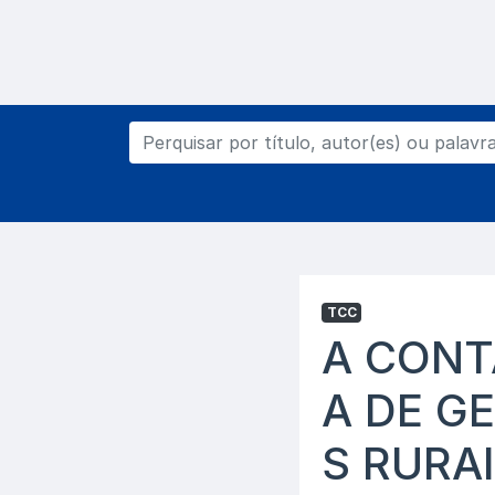
TCC
A CONT
A DE G
S RURA