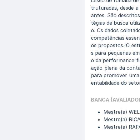
cesso de tomada de
truturadas, desde a
antes. São descritos
tégias de busca util
o. Os dados coletad
competências essenc
os propostos. O est
s para pequenas emp
o da performance f
ação plena da contab
para promover uma g
entabilidade do setor
BANCA (AVALIADO
Mestre(a) WE
Mestre(a) RI
Mestre(a) RAF