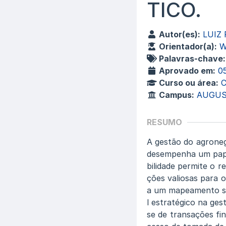
TICO.
Autor(es):
LUIZ
Orientador(a):
W
Palavras-chave:
Aprovado em:
0
Curso ou área:
C
Campus:
AUGUS
RESUMO
A gestão do agroneg
desempenha um pape
bilidade permite o r
ções valiosas para 
a um mapeamento sis
l estratégico na ges
se de transações fi