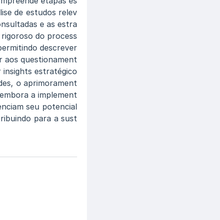
ompreende etapas es
ise de estudos relev
onsultadas e as estra
e rigoroso do process
permitindo descrever
er aos questionament
insights estratégico
ades, o aprimorament
 embora a implement
denciam seu potencial
ribuindo para a sust