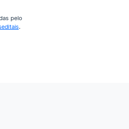
das pelo
editais
.