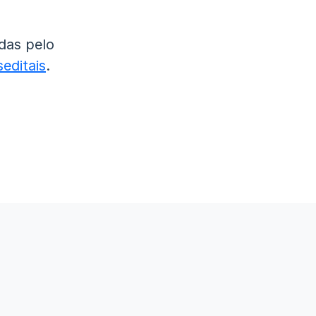
das pelo
editais
.