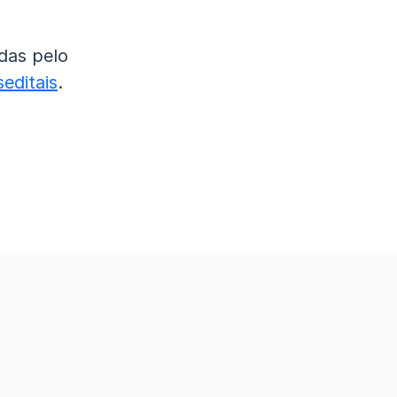
das pelo
editais
.