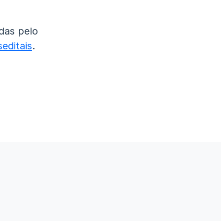
das pelo
editais
.