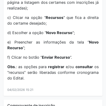
página a listagem dos certames com inscrições já
realizadas);
c) Clicar na opção "
Recursos
" que fica a direita
do certame desejado;
d) Escolher a opção "
Novo Recurso
";
e) Preencher as informações da tela “
Novo
Recurso
”;
f) Clicar no botão “
Enviar Recurso
”.
Obs
.: as opções para
registrar
e/ou
consultar
os
"recursos" serão liberadas conforme cronograma
do Edital.
04/02/2026 15:21
Comprovante de inscrição